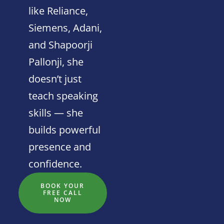
like Reliance,
Siemens, Adani,
and Shapoorji
Pallonji, she
doesn’t just
teach speaking
skills — she
builds powerful
presence and
confidence.
BOOK YOUR
FREE CALL
NOW