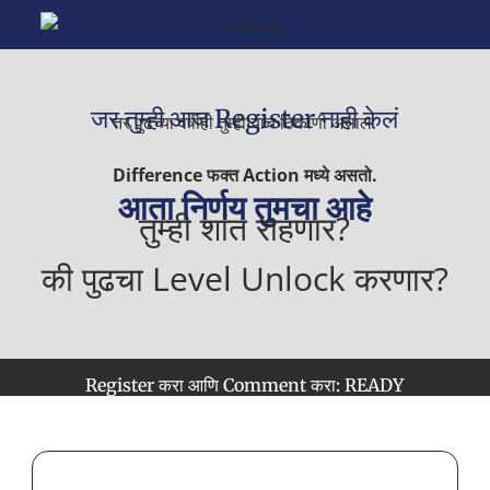
जर तुम्ही आज Register नाही केलं
तर पुढच्या वर्षीही तुम्ही याच ठिकाणी असाल.
Difference फक्त Action मध्ये असतो.
आता निर्णय तुमचा आहे
तुम्ही शांत राहणार?
की पुढचा Level Unlock करणार?
Register करा आणि Comment करा: READY